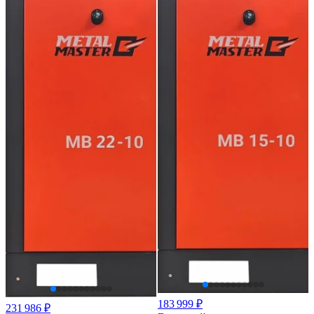
183 999 ₽
231 986 ₽