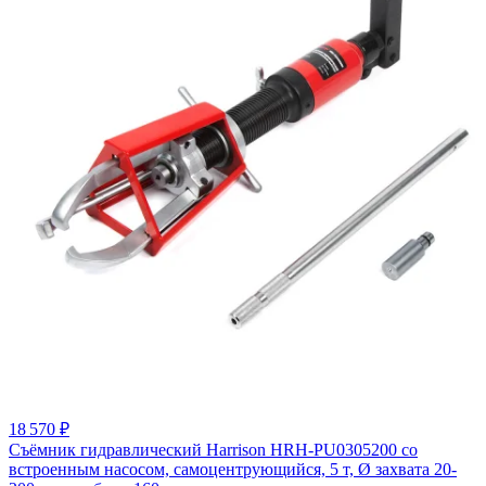
18 570 ₽
Съёмник гидравлический Harrison HRH-PU0305200 со
встроенным насосом, самоцентрующийся, 5 т, Ø захвата 20-