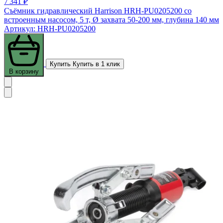
7 341 ₽
Съёмник гидравлический Harrison HRH-PU0205200 со
встроенным насосом, 5 т, Ø захвата 50-200 мм, глубина 140 мм
Артикул: HRH-PU0205200
Купить
Купить в 1 клик
В корзину