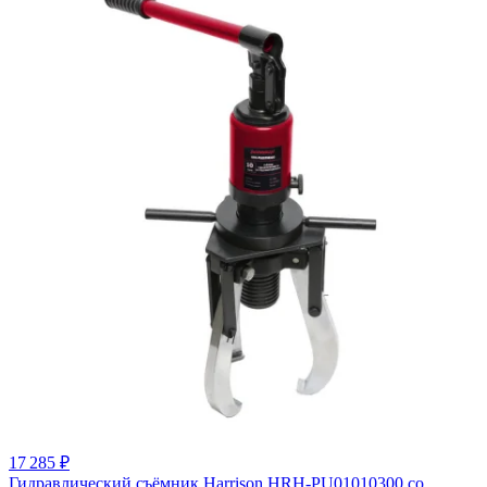
17 285 ₽
Гидравлический съёмник Harrison HRH-PU01010300 со