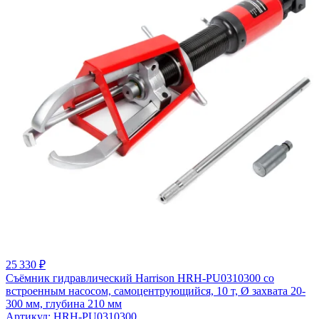
25 330 ₽
Съёмник гидравлический Harrison HRH-PU0310300 со
встроенным насосом, самоцентрующийся, 10 т, Ø захвата 20-
300 мм, глубина 210 мм
Артикул: HRH-PU0310300