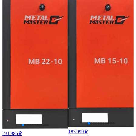
183 999 ₽
231 986 ₽