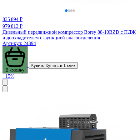
835 894 ₽
979 813 ₽
Дизельный передвижной компрессор Borey 88-10BZD с ПДЖ
и доохладителем с функцией влагоотделения
Артикул: 24394
Купить
Купить в 1 клик
В корзину
−15%