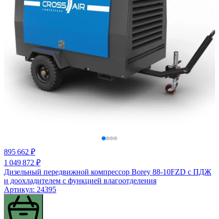
895 662 ₽
1 049 872 ₽
Дизельный передвижной компрессор Borey 88-10FZD с ПДЖ
и доохладителем с функцией влагоотделения
Артикул: 24395