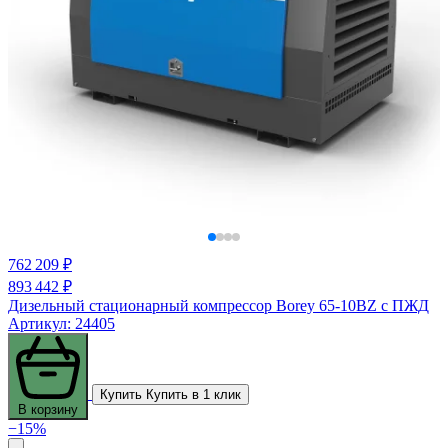
762 209 ₽
893 442 ₽
Дизельный стационарный компрессор Borey 65-10BZ с ПЖД
Артикул: 24405
Купить
Купить в 1 клик
В корзину
−15%