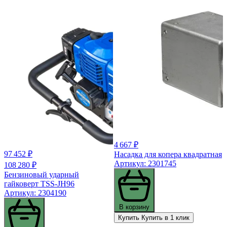
4 667 ₽
97 452 ₽
Насадка для копера квадратная
Артикул: 2301745
108 280 ₽
Бензиновый ударный
гайковерт TSS-JH96
Артикул: 2304190
В корзину
Купить
Купить в 1 клик