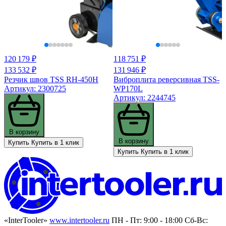
120 179 ₽
118 751 ₽
133 532 ₽
131 946 ₽
Резчик швов TSS RH-450H
Виброплита реверсивная TSS-
Артикул: 2300725
WP170L
Артикул: 2244745
В корзину
В корзину
Купить
Купить в 1 клик
Купить
Купить в 1 клик
«InterTooler»
www.intertooler.ru
ПН - Пт: 9:00 - 18:00 Сб-Вс: