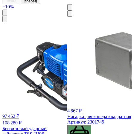
Назад
Вперёд
−10%
4 667 ₽
97 452 ₽
Насадка для копера квадратная
Артикул: 2301745
108 280 ₽
Бензиновый ударный
гайковерт TSS-JH96