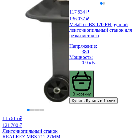
117 534 ₽
136 037 ₽
MetalTec BS 170 FH ручной
ленточнопильный станок для
резки металла
Напряжение:
380
Мощность:
0.9 кВт
В корзину
Купить
Купить в 1 клик
115 615 ₽
121 700 ₽
Ленточнопильный станок
REALREZ MBS 712 27MM,