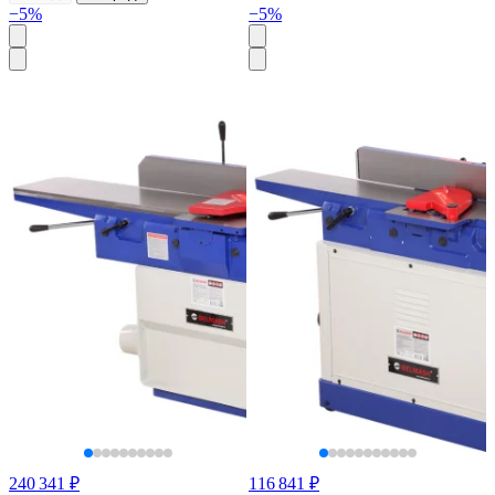
−5%
−5%
240 341 ₽
116 841 ₽