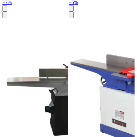
−7%
−5%