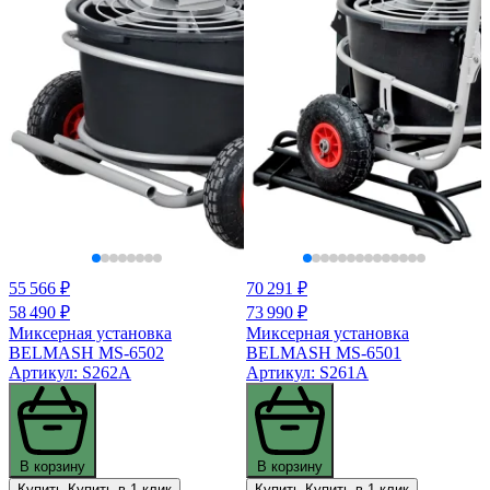
55 566 ₽
70 291 ₽
58 490 ₽
73 990 ₽
Миксерная установка
Миксерная установка
BELMASH MS-6502
BELMASH MS-6501
Артикул: S262A
Артикул: S261A
В корзину
В корзину
Купить
Купить в 1 клик
Купить
Купить в 1 клик