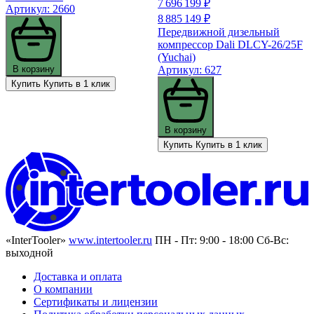
7 696 199 ₽
Артикул: 2660
8 885 149 ₽
Передвижной дизельный
компрессор Dali DLCY-26/25F
(Yuchai)
Артикул: 627
В корзину
Купить
Купить в 1 клик
В корзину
Купить
Купить в 1 клик
«InterTooler»
www.intertooler.ru
ПН - Пт: 9:00 - 18:00 Сб-Вс:
выходной
Доставка и оплата
О компании
Сертификаты и лицензии