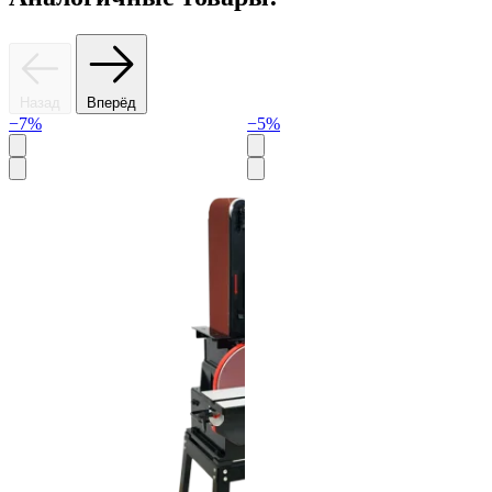
Назад
Вперёд
−7%
−5%