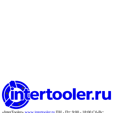
«InterTooler»
www.intertooler.ru
ПН - Пт: 9:00 - 18:00 Сб-Вс: