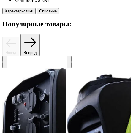
Мощность:
8 кВт
Характеристики
Описание
Популярные товары:
Назад
Вперёд
3