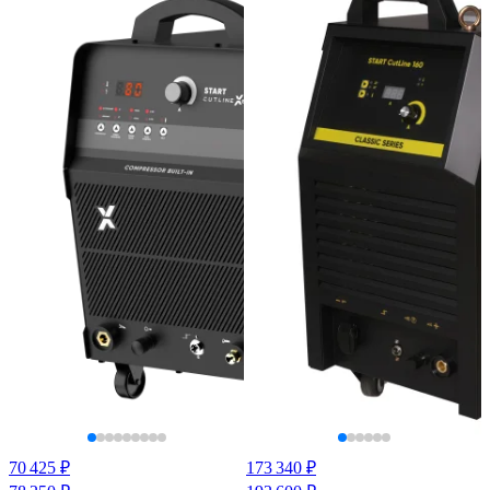
70 425 ₽
173 340 ₽